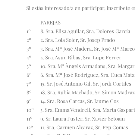
Si estás interesado/a en participar, inscríbete 
PAREJAS
1º
8. Sra. Elisa Aguilar, Sra. Dolores García
2º
2. Sra. Lola Soler, Sr. Josep Prado
3º
3. Sra. Mª José Madera, Sr. José Mª Marco
4º
4. Sra. Asun Ribas, Sra. Lupe Ferrer
5º
10. Sra. Mª Àngels Armadans, Sra. Margar
6º
6. Sra. Mª José Rodriguez, Sra. Cuca Mat
7º
15. Sr. José Antonio Gil, Sr. Jordi Cortiles
8º
18. Sra. Rubia Machado, Sr. Simon Madra
9º
14. Sra. Rosa Carcas, Sr. Jaume Cos
10º
5. Sra. Emma Vendrell, Sra. Marta Gaspar
11º
9. Sr. Laura Fuster, Sr. Xavier Setoain
12º
11. Sra. Carmen Alcaraz, Sr. Pep Comas