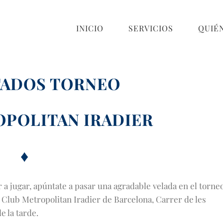
INICIO
SERVICIOS
QUIÉ
TADOS TORNEO
POLITAN IRADIER
♦
 a jugar, apúntate a pasar una agradable velada en el torne
Club Metropolitan Iradier de Barcelona, Carrer de les
e la tarde.