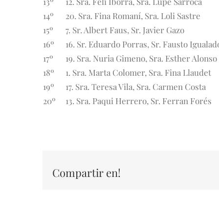
13º
12. Sra. Feli Iborra, Sra. Lupe Sarroca
14º
20. Sra. Fina Romaní, Sra. Loli Sastre
15º
7. Sr. Albert Faus, Sr. Javier Gazo
16º
16. Sr. Eduardo Porras, Sr. Fausto Igualad
17º
19. Sra. Nuria Gimeno, Sra. Esther Alonso
18º
1. Sra. Marta Colomer, Sra. Fina Llaudet
19º
17. Sra. Teresa Vila, Sra. Carmen Costa
20º
13. Sra. Paqui Herrero, Sr. Ferran Forés
Compartir en!