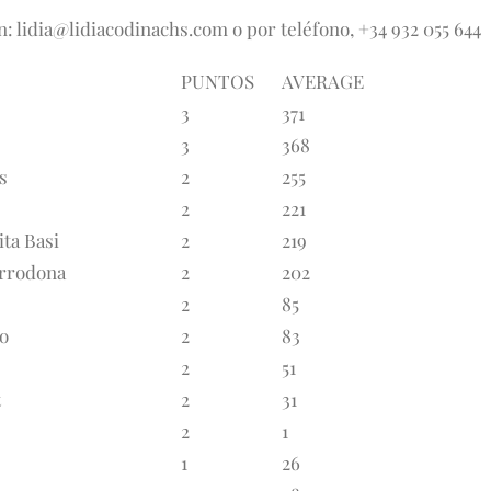
en: lidia@lidiacodinachs.com o por teléfono, +34 932 055 644
PUNTOS
AVERAGE
3
371
3
368
s
2
255
2
221
ita Basi
2
219
arrodona
2
202
2
85
zo
2
83
2
51
t
2
31
2
1
1
26