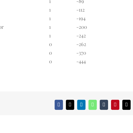
1
-89
1
-112
1
-194
or
1
-200
1
-242
0
-262
0
-370
0
-444
Facebook
X
LinkedIn
WhatsApp
Tumblr
Pinterest
Cor
ele